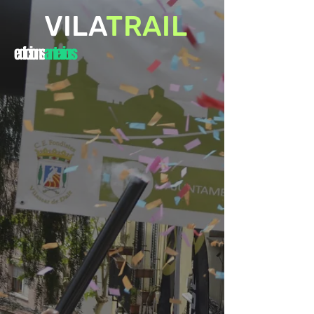
VILA
TRAIL
edicions
anteriors